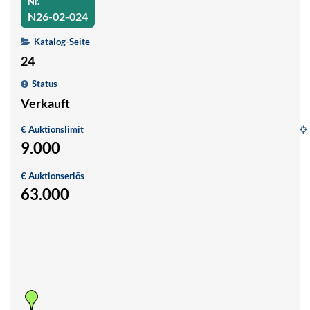
Nr.
N26-02-024
Katalog-Seite
24
Status
Verkauft
€ Auktionslimit
9.000
G
hi
€ Auktionserlös
Hö
63.000
2
1
G
/I
R