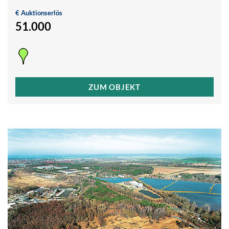
R
€ Auktionserlös
1
51.000
1
ZUM OBJEKT