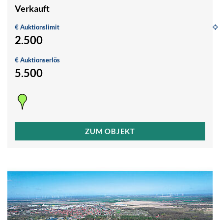
Verkauft
€ Auktionslimit
2.500
G
€ Auktionserlös
1
5.500
P
ZUM OBJEKT