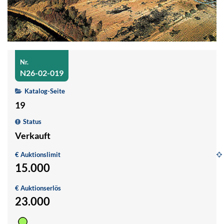
Nr.
N26-02-019
Katalog-Seite
19
Status
Verkauft
€ Auktionslimit
15.000
G
P
€ Auktionserlös
1
23.000