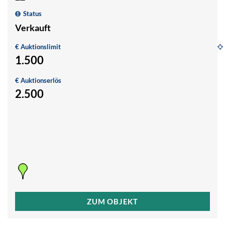
Status
Verkauft
€ Auktionslimit
1.500
U
G
€ Auktionserlös
hi
2.500
Ba
3
1
W
B
ZUM OBJEKT