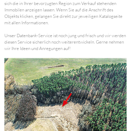
sich die in Ihrer bevorzugten Region zum Verkauf stehenden
Immobilen anzeigen lassen. Wenn Sie auf die Anschrift des
Objekts klicken, gelangen Sie direkt zur jeweiligen Katalogseite
mit allen Informationen.
Unser Datenbank-Service ist noch jung und frisch und wir werden
diesen Service sicherlich noch weiterentwickeln. Gerne nehmen
wir Ihre Ideen und Anregungen auf!