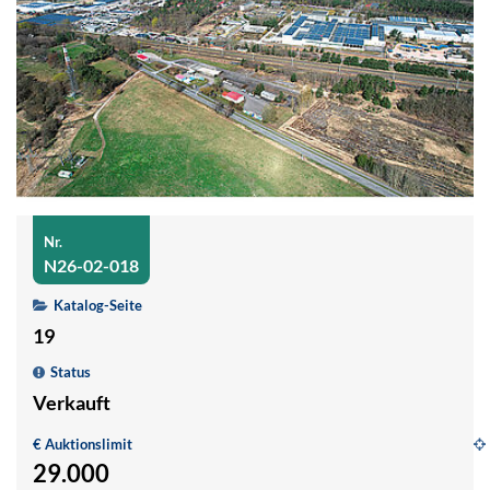
Nr.
N26-02-018
Katalog-Seite
19
Status
Verkauft
€ Auktionslimit
29.000
G