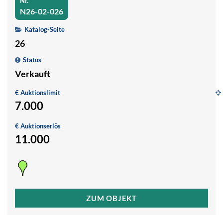
Nr.
N26-02-026
Katalog-Seite
26
Status
Verkauft
€ Auktionslimit
7.000
G
S
€ Auktionserlös
S
11.000
1
ZUM OBJEKT