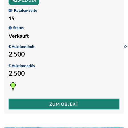
Katalog-Seite
15
Status
Verkauft
€ Auktionslimit
2.500
G
€ Auktionserlös
1
2.500
ZUM OBJEKT