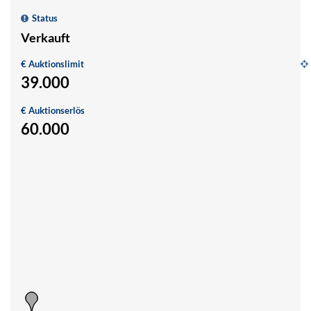
Status
Verkauft
€ Auktionslimit
39.000
E
E
€ Auktionserlös
"I
60.000
O
i
G
B
S
B
1
In
R