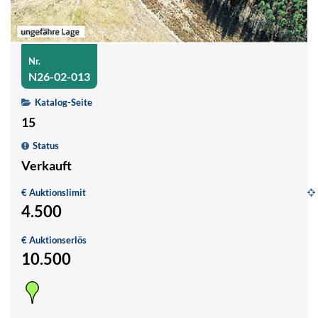
Nr.
N26-02-013
Katalog-Seite
15
Status
Verkauft
€ Auktionslimit
4.500
G
€ Auktionserlös
1
10.500