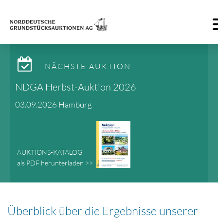
T
NÄCHSTE AUKTION
NDGA Herbst-Auktion 2026
03.09.2026 Hamburg
AUKTIONS-KATALOG
als PDF herunterladen >>
Überblick über die Ergebnisse unserer