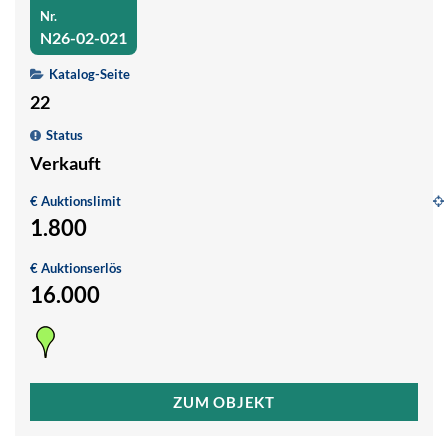
Nr.
N26-02-021
Katalog-Seite
22
Status
Verkauft
€ Auktionslimit
1.800
G
€ Auktionserlös
1
16.000
ZUM OBJEKT