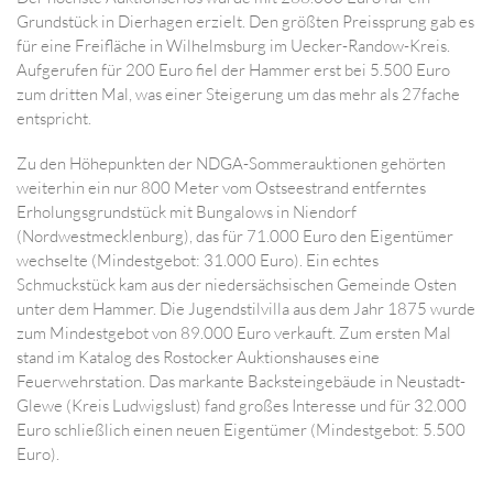
Grundstück in Dierhagen erzielt. Den größten Preissprung gab es
für eine Freifläche in Wilhelmsburg im Uecker-Randow-Kreis.
Aufgerufen für 200 Euro fiel der Hammer erst bei 5.500 Euro
zum dritten Mal, was einer Steigerung um das mehr als 27fache
entspricht.
Zu den Höhepunkten der NDGA-Sommerauktionen gehörten
weiterhin ein nur 800 Meter vom Ostseestrand entferntes
Erholungsgrundstück mit Bungalows in Niendorf
(Nordwestmecklenburg), das für 71.000 Euro den Eigentümer
wechselte (Mindestgebot: 31.000 Euro). Ein echtes
Schmuckstück kam aus der niedersächsischen Gemeinde Osten
unter dem Hammer. Die Jugendstilvilla aus dem Jahr 1875 wurde
zum Mindestgebot von 89.000 Euro verkauft. Zum ersten Mal
stand im Katalog des Rostocker Auktionshauses eine
Feuerwehrstation. Das markante Backsteingebäude in Neustadt-
Glewe (Kreis Ludwigslust) fand großes Interesse und für 32.000
Euro schließlich einen neuen Eigentümer (Mindestgebot: 5.500
Euro).