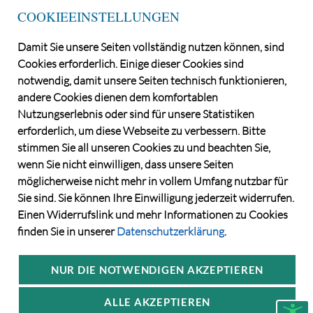
E-Mail
kontakt@ndga.de
COOKIEEINSTELLUNGEN
INFOLETTER
Damit Sie unsere Seiten vollständig nutzen können, sind
Cookies erforderlich. Einige dieser Cookies sind
notwendig, damit unsere Seiten technisch funktionieren,
andere Cookies dienen dem komfortablen
Nutzungserlebnis oder sind für unsere Statistiken
erforderlich, um diese Webseite zu verbessern. Bitte
stimmen Sie all unseren Cookies zu und beachten Sie,
wenn Sie nicht einwilligen, dass unsere Seiten
möglicherweise nicht mehr in vollem Umfang nutzbar für
©2026 Norddeutsche Grundstücksauktionen AG
Sie sind. Sie können Ihre Einwilligung jederzeit widerrufen.
CONSENT MANAGER
Einen Widerrufslink und mehr Informationen zu Cookies
KATALOGBEZUG
finden Sie in unserer
Datenschutzerklärung
.
DATENSCHUTZ
VERSTEIGERUNGS- UND VERTRAGSBEDINGUNGEN
NUR DIE NOTWENDIGEN AKZEPTIEREN
IMPRESSUM
ALLE AKZEPTIEREN
KONTAKT