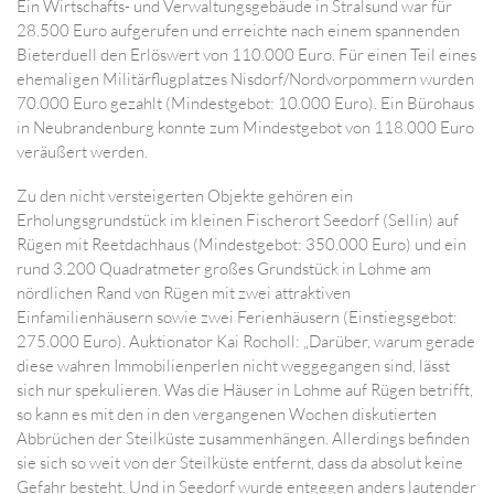
Ein Wirtschafts- und Verwaltungsgebäude in Stralsund war für
28.500 Euro aufgerufen und erreichte nach einem spannenden
Bieterduell den Erlöswert von 110.000 Euro. Für einen Teil eines
ehemaligen Militärflugplatzes Nisdorf/Nordvorpommern wurden
70.000 Euro gezahlt (Mindestgebot: 10.000 Euro). Ein Bürohaus
in Neubrandenburg konnte zum Mindestgebot von 118.000 Euro
veräußert werden.
Zu den nicht versteigerten Objekte gehören ein
Erholungsgrundstück im kleinen Fischerort Seedorf (Sellin) auf
Rügen mit Reetdachhaus (Mindestgebot: 350.000 Euro) und ein
rund 3.200 Quadratmeter großes Grundstück in Lohme am
nördlichen Rand von Rügen mit zwei attraktiven
Einfamilienhäusern sowie zwei Ferienhäusern (Einstiegsgebot:
275.000 Euro). Auktionator Kai Rocholl: „Darüber, warum gerade
diese wahren Immobilienperlen nicht weggegangen sind, lässt
sich nur spekulieren. Was die Häuser in Lohme auf Rügen betrifft,
so kann es mit den in den vergangenen Wochen diskutierten
Abbrüchen der Steilküste zusammenhängen. Allerdings befinden
sie sich so weit von der Steilküste entfernt, dass da absolut keine
Gefahr besteht. Und in Seedorf wurde entgegen anders lautender