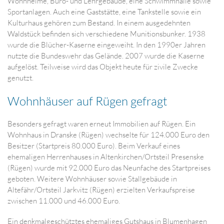
Wohnheime, Büro- und Lehrgebäude, eine Schwimmhalle sowie
Sportanlagen. Auch eine Gaststätte, eine Tankstelle sowie ein
Kulturhaus gehören zum Bestand. In einem ausgedehnten
Waldstück befinden sich verschiedene Munitionsbunker. 1938
wurde die Blücher-Kaserne eingeweiht. In den 1990er Jahren
nutzte die Bundeswehr das Gelände. 2007 wurde die Kaserne
aufgelöst. Teilweise wird das Objekt heute für zivile Zwecke
genutzt.
Wohnhäuser auf Rügen gefragt
Besonders gefragt waren erneut Immobilien auf Rügen. Ein
Wohnhaus in Dranske (Rügen) wechselte für 124.000 Euro den
Besitzer (Startpreis 80.000 Euro). Beim Verkauf eines
ehemaligen Herrenhauses in Altenkirchen/Ortsteil Presenske
(Rügen) wurde mit 92.000 Euro das Neunfache des Startpreises
geboten. Weitere Wohnhäuser sowie Stallgebäude in
Altefähr/Ortsteil Jarkvitz (Rügen) erzielten Verkaufspreise
zwischen 11.000 und 46.000 Euro.
Ein denkmalgeschütztes ehemaliges Gutshaus in Blumenhagen