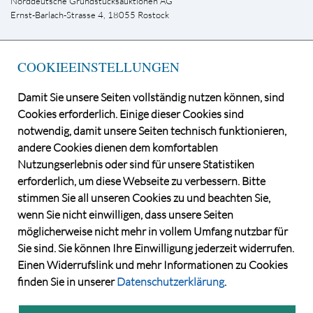
Norddeutsche Grundstücksauktionen AG
Ernst-Barlach-Strasse 4, 18055 Rostock
Telefon +49 381-444 33-0
E-Mail
kontakt@ndga.de
COOKIEEINSTELLUNGEN
INFOLETTER
Damit Sie unsere Seiten vollständig nutzen können, sind
Cookies erforderlich. Einige dieser Cookies sind
notwendig, damit unsere Seiten technisch funktionieren,
andere Cookies dienen dem komfortablen
Nutzungserlebnis oder sind für unsere Statistiken
erforderlich, um diese Webseite zu verbessern. Bitte
stimmen Sie all unseren Cookies zu und beachten Sie,
wenn Sie nicht einwilligen, dass unsere Seiten
möglicherweise nicht mehr in vollem Umfang nutzbar für
©2026 Norddeutsche Grundstücksauktionen AG
Sie sind. Sie können Ihre Einwilligung jederzeit widerrufen.
CONSENT MANAGER
Einen Widerrufslink und mehr Informationen zu Cookies
KATALOGBEZUG
finden Sie in unserer
Datenschutzerklärung
.
DATENSCHUTZ