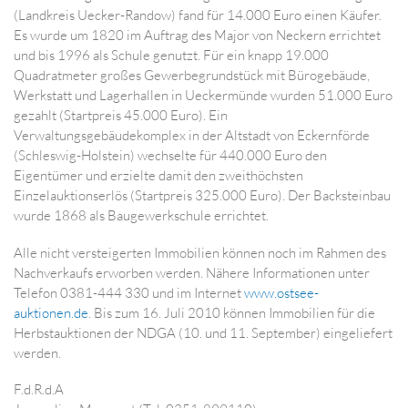
(Landkreis Uecker-Randow) fand für 14.000 Euro einen Käufer.
Es wurde um 1820 im Auftrag des Major von Neckern errichtet
und bis 1996 als Schule genutzt. Für ein knapp 19.000
Quadratmeter großes Gewerbegrundstück mit Bürogebäude,
Werkstatt und Lagerhallen in Ueckermünde wurden 51.000 Euro
gezahlt (Startpreis 45.000 Euro). Ein
Verwaltungsgebäudekomplex in der Altstadt von Eckernförde
(Schleswig-Holstein) wechselte für 440.000 Euro den
Eigentümer und erzielte damit den zweithöchsten
Einzelauktionserlös (Startpreis 325.000 Euro). Der Backsteinbau
wurde 1868 als Baugewerkschule errichtet.
Alle nicht versteigerten Immobilien können noch im Rahmen des
Nachverkaufs erworben werden. Nähere Informationen unter
Telefon 0381-444 330 und im Internet
www.ostsee-
auktionen.de
. Bis zum 16. Juli 2010 können Immobilien für die
Herbstauktionen der NDGA (10. und 11. September) eingeliefert
werden.
F.d.R.d.A