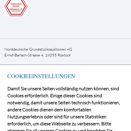
Norddeutsche Grundstücksauktionen AG
Ernst-Barlach-Strasse 4, 18055 Rostock
Telefon +49 381-444 33-0
E-Mail
kontakt@ndga.de
COOKIEEINSTELLUNGEN
INFOLETTER
Damit Sie unsere Seiten vollständig nutzen können, sind
Cookies erforderlich. Einige dieser Cookies sind
notwendig, damit unsere Seiten technisch funktionieren,
andere Cookies dienen dem komfortablen
Nutzungserlebnis oder sind für unsere Statistiken
erforderlich, um diese Webseite zu verbessern. Bitte
stimmen Sie all unseren Cookies zu und beachten Sie,