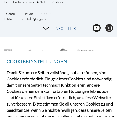
Ernst-Barlach-Strasse 4, 18055 Rostock
Telefon +49 381-444 33-0
E-Mail
kontakt@ndga.de
INFOLETTER
COOKIEEINSTELLUNGEN
Damit Sie unsere Seiten vollständig nutzen können, sind
Cookies erforderlich. Einige dieser Cookies sind notwendig,
damit unsere Seiten technisch funktionieren, andere
©2026 Norddeutsche Grundstücksauktionen AG
Cookies dienen dem komfortablen Nutzungserlebnis oder
CONSENT MANAGER
sind für unsere Statistiken erforderlich, um diese Webseite
KATALOGBEZUG
zu verbessern. Bitte stimmen Sie all unseren Cookies zu und
DATENSCHUTZ
beachten Sie, wenn Sie nicht einwilligen, dass unsere Seiten
VERSTEIGERUNGS- UND VERTRAGSBEDINGUNGEN
möglicherweise nicht mehr in vollem Umfang nutzbar für Sie