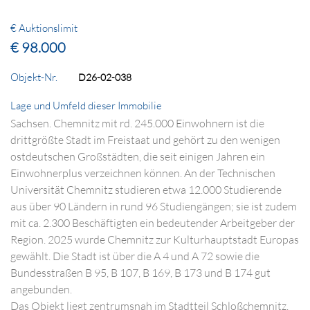
€ Auktionslimit
€ 98.000
Objekt-Nr.
D26-02-038
Lage und Umfeld dieser Immobilie
Sachsen. Chemnitz mit rd. 245.000 Einwohnern ist die
drittgrößte Stadt im Freistaat und gehört zu den wenigen
ostdeutschen Großstädten, die seit einigen Jahren ein
Einwohnerplus verzeichnen können. An der Technischen
Universität Chemnitz studieren etwa 12.000 Studierende
aus über 90 Ländern in rund 96 Studiengängen; sie ist zudem
mit ca. 2.300 Beschäftigten ein bedeutender Arbeitgeber der
Region. 2025 wurde Chemnitz zur Kulturhauptstadt Europas
gewählt. Die Stadt ist über die A 4 und A 72 sowie die
Bundesstraßen B 95, B 107, B 169, B 173 und B 174 gut
angebunden.
Das Objekt liegt zentrumsnah im Stadtteil Schloßchemnitz,