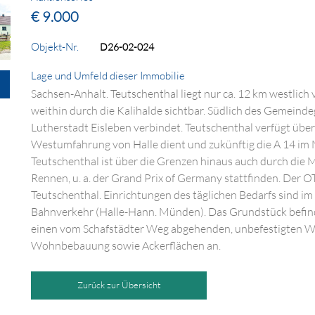
€ 9.000
Objekt-Nr.
D26-02-024
Lage und Umfeld dieser Immobilie
Sachsen-Anhalt. Teutschenthal liegt nur ca. 12 km westlich 
weithin durch die Kalihalde sichtbar. Südlich des Gemeindeg
Lutherstadt Eisleben verbindet. Teutschenthal verfügt über 
Westumfahrung von Halle dient und zukünftig die A 14 im N
Teutschenthal ist über die Grenzen hinaus auch durch die 
Rennen, u. a. der Grand Prix of Germany stattfinden. Der O
Teutschenthal. Einrichtungen des täglichen Bedarfs sind im
Bahnverkehr (Halle-Hann. Münden). Das Grundstück befinde
einen vom Schafstädter Weg abgehenden, unbefestigten We
Wohnbebauung sowie Ackerflächen an.
Zurück zur Übersicht