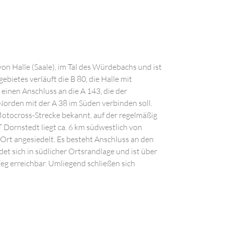
von Halle (Saale), im Tal des Würdebachs und ist
ebietes verläuft die B 80, die Halle mit
einen Anschluss an die A 143, die der
orden mit der A 38 im Süden verbinden soll.
Motocross-Strecke bekannt, auf der regelmäßig
T Dornstedt liegt ca. 6 km südwestlich von
 Ort angesiedelt. Es besteht Anschluss an den
t sich in südlicher Ortsrandlage und ist über
g erreichbar. Umliegend schließen sich