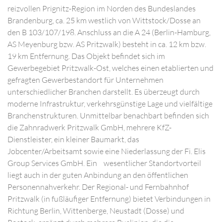
reizvollen Prignitz-Region im Norden des Bundeslandes
Brandenburg, ca. 25 km westlich von Wittstock/Dosse an
den B 103/107/198. Anschluss an die A 24 (Berlin-Hamburg,
AS Meyenburg bzw. AS Pritzwalk) besteht in ca. 12 km bzw.
19 km Entfernung. Das Objekt befindet sich im
Gewerbegebiet Pritzwalk-Ost, welches einen etablierten und
gefragten Gewerbestandort für Unternehmen
unterschiedlicher Branchen darstellt. Es überzeugt durch
moderne Infrastruktur, verkehrsgünstige Lage und vielfältige
Branchenstrukturen. Unmittelbar benachbart befinden sich
die Zahnradwerk Pritzwalk GmbH, mehrere KfZ-
Dienstleister, ein kleiner Baumarkt, das
Jobcenter/Arbeitsamt sowie eine Niederlassung der Fi. Elis
Group Services GmbH. Ein wesentlicher Standortvorteil
liegt auch in der guten Anbindung an den öffentlichen
Personennahverkehr. Der Regional- und Fernbahnhof
Pritzwalk (in fußläufiger Entfernung) bietet Verbindungen in
Richtung Berlin, Wittenberge, Neustadt (Dosse) und